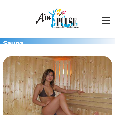
Sauna
Température de l'eau aujourd'hui
Accueil
>
Espace Détente
>
Sauna
TARIFS & PLANNING
INFOS PRATIQUES
HORAIRES / ACCÈS
Ain’ pulse