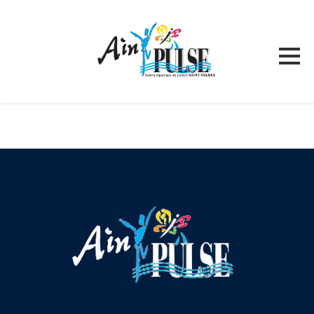
Température de l'eau aujourd'hui
TARIFS & PLANNING
INFOS PRATIQUES
HORAIRES / ACCÈS
Ain’ pulse