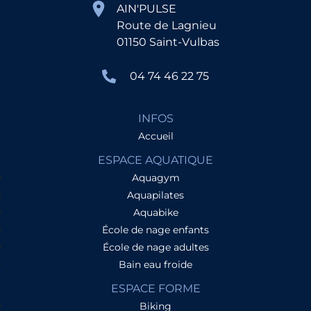
AIN'PULSE
Espace Aquatique
Route de Lagnieu
01150 Saint-Vulbas
Espace Détente
04 74 46 22 75
Espace Forme
INFOS
Accueil
ESPACE AQUATIQUE
Aquagym
Aquapilates
Aquabike
École de nage enfants
École de nage adultes
Bain eau froide
ESPACE FORME
Biking