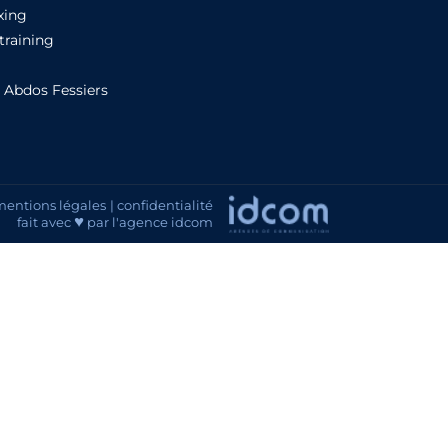
xing
 training
 Abdos Fessiers
mentions légales
| confidentialité
♥
fait avec
par l'agence idcom