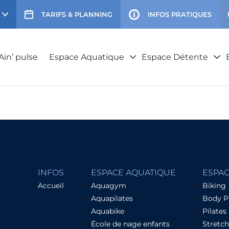
TARIFS & PLANNING
INFOS PRATIQUES
Ain’ pulse
Espace Aquatique
Espace Détente
INFOS
ESPACE AQUATIQUE
ESPA
Accueil
Aquagym
Biking
Aquapilates
Body 
Aquabike
Pilates
École de nage enfants
Stretc