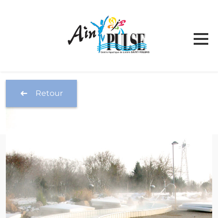
Température de l'eau aujourd'hui
Retour
TARIFS & PLANNING
INFOS PRATIQUES
HORAIRES / ACCÈS
Ain’ pulse